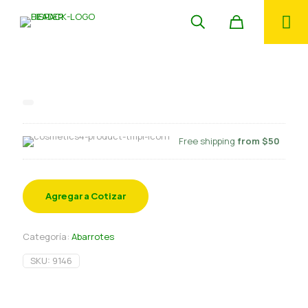
Mostaza Don Juan 900 gr
Free shipping
from $50
Agregar a Cotizar
Categoría:
Abarrotes
SKU:
9146