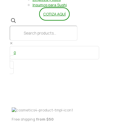
Insumos para Sushi
COTIZA AQUÍ
✕
0
Molder Choc Ambrosoli – 1 kg.
Free shipping
from $50