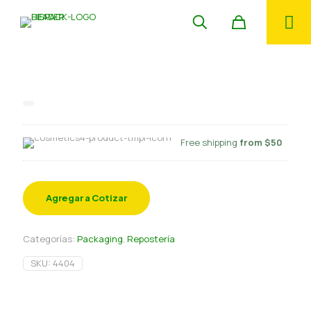
Molde Queque Panettone 100 gr
Free shipping
from $50
Agregar a Cotizar
Categorías:
Packaging
,
Repostería
SKU:
4404