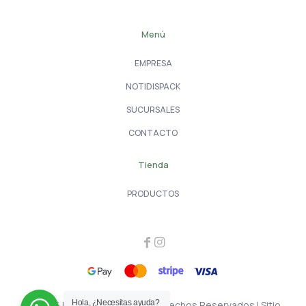
Menú
EMPRESA
NOTIDISPACK
SUCURSALES
CONTACTO
Tienda
PRODUCTOS
Hola, ¿Necesitas ayuda?
© 2026 Dispack | Todos los Derechos Reservados | Sitio