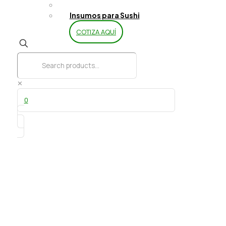
Limpieza y Aseo
Insumos para Sushi
COTIZA AQUÍ
✕
0
Masticable Frutty Cola