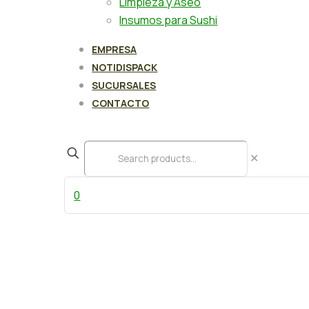
Limpieza y Aseo
Insumos para Sushi
EMPRESA
NOTIDISPACK
SUCURSALES
CONTACTO
✕
0
Mango trozo F/S cong. 1 kg