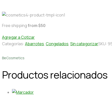
Free shipping
from $50
Agregar a Cotizar
Categorías:
Abarrotes
,
Congelados
,
Sin categorizar
SKU:
9
BeCosmetics
Productos relacionados