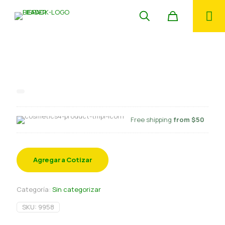
Hongout Propionato de calcio
Guttche
Free shipping
from $50
Agregar a Cotizar
Categoría:
Sin categorizar
SKU:
9958