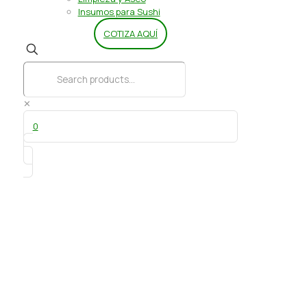
Insumos para Sushi
COTIZA AQUÍ
✕
0
Esencia Huesillo 25 gr
Guttche