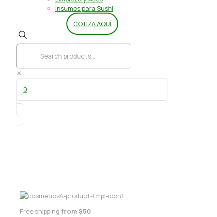
Insumos para Sushi
COTIZA AQUÍ
✕
0
Envase P-1 Bio 8×8
Free shipping
from $50