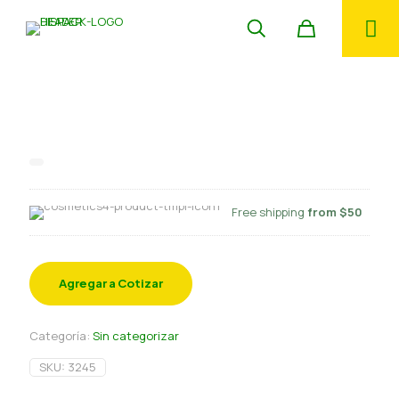
Envase carton sushi 3 rolls
c/ventana 7-1
Free shipping
from $50
Agregar a Cotizar
Categoría:
Sin categorizar
SKU:
3245