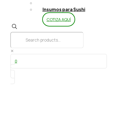
Limpieza y Aseo
Insumos para Sushi
COTIZA AQUÍ
✕
0
Envase C-18