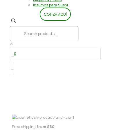
Insumos para Sushi
COTIZA AQUÍ
✕
0
Disco Negro borde/liso 30 cm
Free shipping
from $50