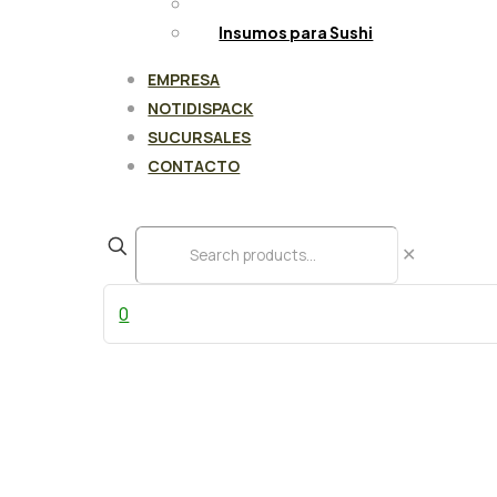
Limpieza y Aseo
Insumos para Sushi
EMPRESA
NOTIDISPACK
SUCURSALES
CONTACTO
✕
0
Crema Ambiante 1 lt