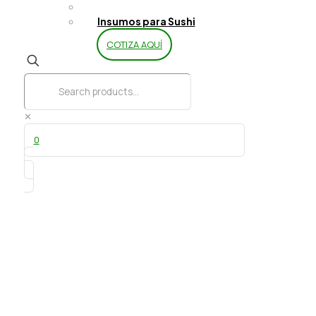
Limpieza y Aseo
Insumos para Sushi
COTIZA AQUÍ
✕
0
Coverlux Amargo gota 1 kg