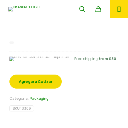
Copa base redonda 60 ml 20 und
Free shipping
from $50
Agregar a Cotizar
Categoría:
Packaging
SKU:
3309