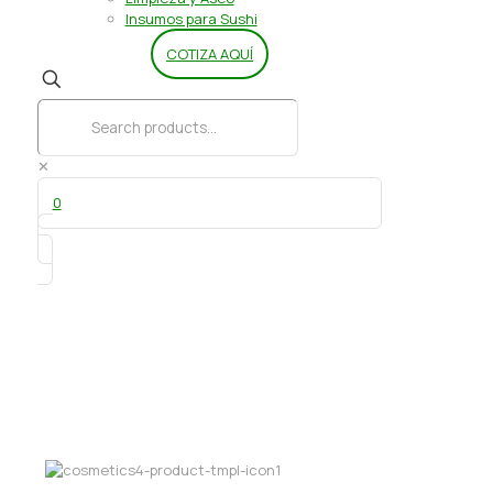
Insumos para Sushi
COTIZA AQUÍ
✕
0
Colorante en Gel Naranja 25 gr
Guttche