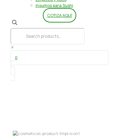
Insumos para Sushi
COTIZA AQUÍ
✕
0
Colorante a la Grasa en Polvo Amarillo
5 grs