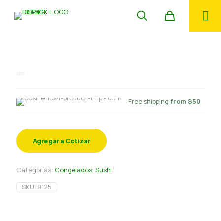
Camaron 36/40 crudo cascara 1 kg
Free shipping
from $50
Agregar a Cotizar
Categorías:
Congelados
,
Sushi
SKU:
9125