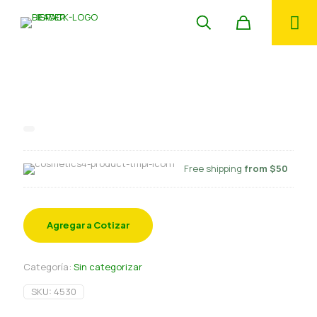
Caja sin impresion blanca
37x28x32 cm 25 und
Free shipping
from $50
Agregar a Cotizar
Categoría:
Sin categorizar
SKU:
4530