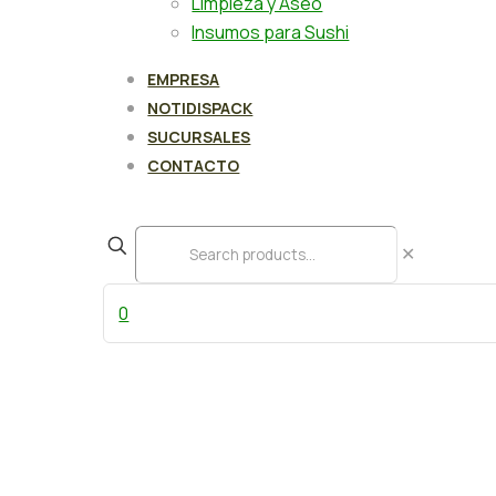
Limpieza y Aseo
Insumos para Sushi
EMPRESA
NOTIDISPACK
SUCURSALES
CONTACTO
✕
0
Caja kraft c/ventana L 1.6 ml