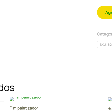
Agr
Categor
SKU:
82
ados
Film paletizador
Ro