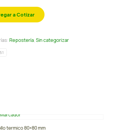
egar a Cotizar
ías:
Repostería
,
Sin categorizar
51
llo termico 80×80 mm