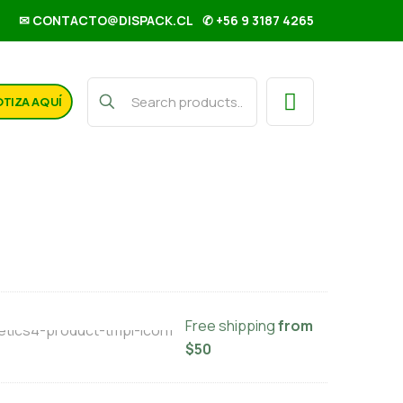
✉ CONTACTO@DISPACK.CL
✆ +56 9 3187 4265
TIZA AQUÍ
o en polvo Collico 450 grs
Free shipping
from
$50