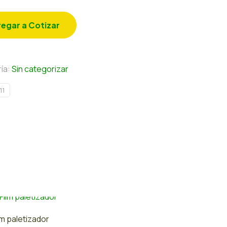
egar a Cotizar
ía:
Sin categorizar
11
lm paletizador