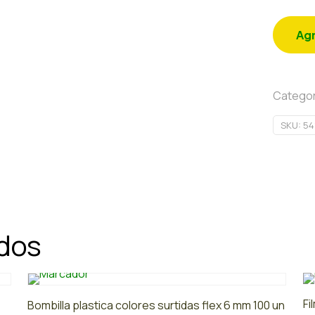
Agr
Categor
SKU:
54
ados
Fi
Bombilla plastica colores surtidas flex 6 mm 100 un