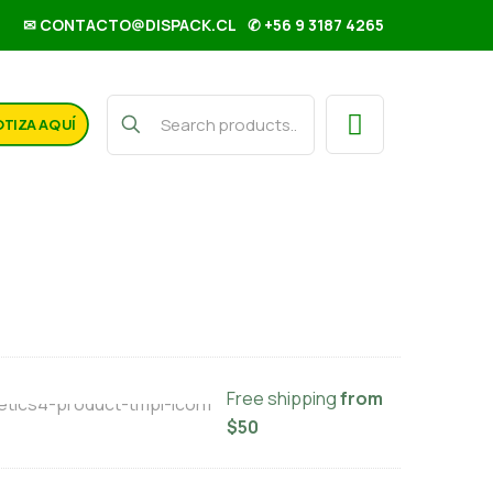
✉ CONTACTO@DISPACK.CL
✆ +56 9 3187 4265
TIZA AQUÍ
a kraft Delivery 30x17x42
Free shipping
from
$50