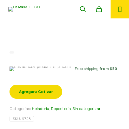
Base helado polvo Chirimoya MF
800 gr
Free shipping
from $50
Agregar a Cotizar
Categorías:
Heladería
,
Repostería
,
Sin categorizar
SKU:
9728