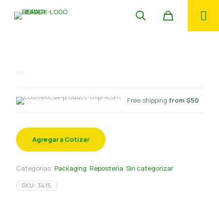
Bandeja aluminio 1150
Free shipping
from $50
Agregar a Cotizar
Categorías:
Packaging
,
Repostería
,
Sin categorizar
SKU:
3415