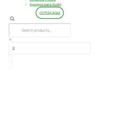
Insumos para Sushi
COTIZA AQUÍ
✕
0
Ambrosella de Ambrosoli –
350 gr.