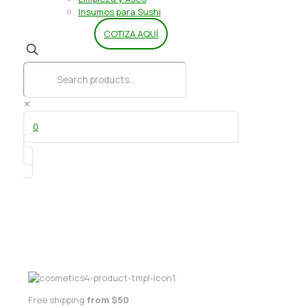
Insumos para Sushi
COTIZA AQUÍ
✕
0
Aludolce BR 500 grs
Free shipping
from $50