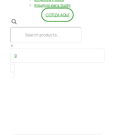
Insumos para Sushi
COTIZA AQUÍ
✕
0
Aji color 1 Kg AlmiFrut