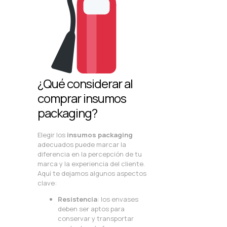
¿Qué considerar al
comprar insumos
packaging?
Elegir los
insumos packaging
adecuados puede marcar la
diferencia en la percepción de tu
marca y la experiencia del cliente.
Aquí te dejamos algunos aspectos
clave:
Resistencia
: los envases
deben ser aptos para
conservar y transportar