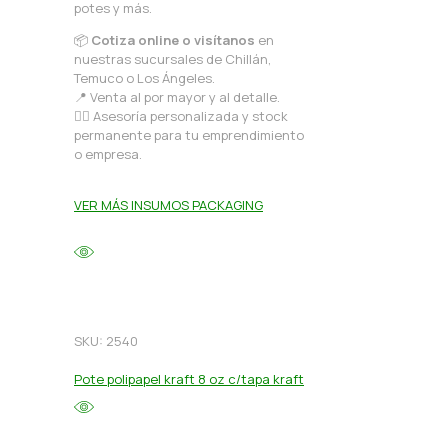
potes y más.
📦
Cotiza online o visítanos
en
nuestras sucursales de Chillán,
Temuco o Los Ángeles.
📍 Venta al por mayor y al detalle.
🙋‍♂️ Asesoría personalizada y stock
permanente para tu emprendimiento
o empresa.
VER MÁS INSUMOS PACKAGING
SKU: 2540
Pote polipapel kraft 8 oz c/tapa kraft