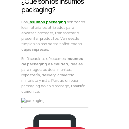
¿Qué son los insumos
packaging?
Los
insumos packaging
son todos
los materiales utilizados para
envasar, proteger, transportar o
presentar productos. Van desde
simples bolsas hasta sofisticadas
cajas impresas.
En Dispack te ofrecemos
insumos
de packaging de calidad
, ideales
para negocios de alimentos,
repostería, delivery, comercio
minorista y más. Porque un buen
packaging no solo protege, también
comunica.