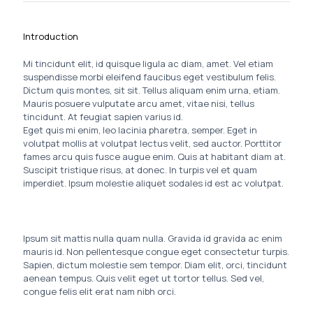
Introduction
Mi tincidunt elit, id quisque ligula ac diam, amet. Vel etiam
suspendisse morbi eleifend faucibus eget vestibulum felis.
Dictum quis montes, sit sit. Tellus aliquam enim urna, etiam.
Mauris posuere vulputate arcu amet, vitae nisi, tellus
tincidunt. At feugiat sapien varius id.
Eget quis mi enim, leo lacinia pharetra, semper. Eget in
volutpat mollis at volutpat lectus velit, sed auctor. Porttitor
fames arcu quis fusce augue enim. Quis at habitant diam at.
Suscipit tristique risus, at donec. In turpis vel et quam
imperdiet. Ipsum molestie aliquet sodales id est ac volutpat.
Ipsum sit mattis nulla quam nulla. Gravida id gravida ac enim
mauris id. Non pellentesque congue eget consectetur turpis.
Sapien, dictum molestie sem tempor. Diam elit, orci, tincidunt
aenean tempus. Quis velit eget ut tortor tellus. Sed vel,
congue felis elit erat nam nibh orci.