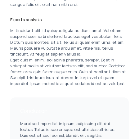
congue felis elit erat nam nibh orci.
Experts analysis
Mi tincidunt elit, id quisque ligula ac diam, amet. Vel etiam
suspendisse morbi eleifend faucibus eget vestibulum felis.
Dictum quis montes, sit sit. Tellus aliquam enim urna, etiam.
Mauris posuere vulputate arcu amet, vitae nisi, tellus
tincidunt. At feugiat sapien varius id.
Eget quis mi enim, leo lacinia pharetra, semper. Eget in
volutpat mollis at volutpat lectus velit, sed auctor. Porttitor
fames arcu quis fusce augue enim. Quis at habitant diam at.
Suscipit tristique risus, at donec. In turpis vel et quam
imperdiet. Ipsum molestie aliquet sodales id est ac volutpat.
Conclusion
Morbi sed imperdiet in ipsum, adipiscing elit dui
lectus. Tellus id scelerisque est ultricies ultricies.
Duis est sit sed leo nisl, blandit elit sagittis.