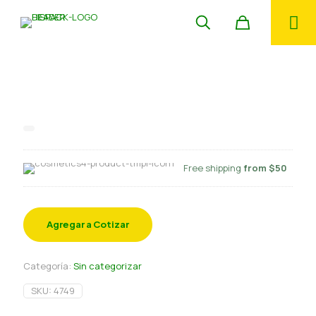
Pack 5 und Quinoa Pop Confitada
Cereal 10 gr
Free shipping
from $50
Agregar a Cotizar
Categoría:
Sin categorizar
SKU:
4749